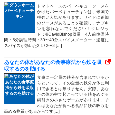
トマトベースのバーベキューソースを
かけたバーベキューチキンは、米国で
根強い人気があります。サイドに追加
のソースがあることを確認し、ナプキ
ンを忘れないでください！クレジッ
ト：©DavidBishop収量：4人前準備時
間：5分調理時間：30〜40分スパイスメーター：適度に
スパイスが効いた2-1 / 2〜3 ​​[…]
あなたの体があなたの食事療法から鉄を吸
収するのを助ける
食事に一定量の鉄分が含まれているか
らといって、その全量の鉄分が体に利
用できるとは限りません。実際、あな
たの体の中で起こっている鉄をめぐる
綱引きの小さなゲームがあります。そ
れはあなたが食べる食品に鉄の吸収を
高める物質があるからです[…]