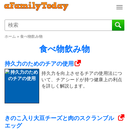
T
o
g
g
l
ホーム
»
食べ物飲み物
e
n
食べ物飲み物
a
v
持久力のためのチアの使用
i
g
持久力を向上させるチアの使用法につ
a
いて、チアシードが持つ健康上の利点
t
を詳しく解説します。
i
o
n
きのこ入り大豆チーズと肉のスクランブル
エッグ