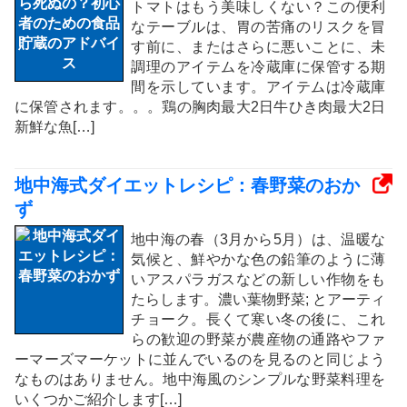
トマトはもう美味しくない？この便利
なテーブルは、胃の苦痛のリスクを冒
す前に、またはさらに悪いことに、未
調理のアイテムを冷蔵庫に保管する期
間を示しています。アイテムは冷蔵庫
に保管されます。。。鶏の胸肉最大2日牛ひき肉最大2日
新鮮な魚[…]
地中海式ダイエットレシピ：春野菜のおか
ず
地中海の春（3月から5月）は、温暖な
気候と、鮮やかな色の鉛筆のように薄
いアスパラガスなどの新しい作物をも
たらします。濃い葉物野菜; とアーティ
チョーク。長くて寒い冬の後に、これ
らの歓迎の野菜が農産物の通路やファ
ーマーズマーケットに並んでいるのを見るのと同じよう
なものはありません。地中海風のシンプルな野菜料理を
いくつかご紹介します[…]