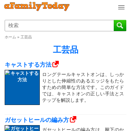
T
o
g
g
l
ホーム
»
工芸品
e
n
工芸品
a
v
キャストする方法
i
g
ロングテールキャストオンは、しっか
a
りとした伸縮性のあるエッジをもたら
t
すための簡単な方法です。このガイド
i
では、キャストオンの正しい手法とス
o
テップを解説します。
n
ガセットヒールの編み方
ガセットヒールの編み方は、靴下のか