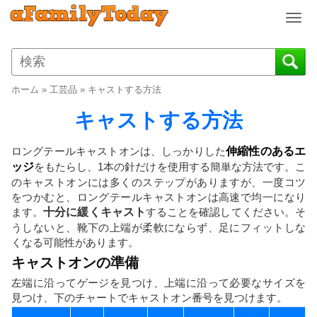
T
o
g
g
l
ホーム
»
工芸品
»
キャストする方法
e
n
キャストする方法
a
v
ロングテールキャストオンは、しっかりした
伸縮性のあるエ
i
ッジ
をもたらし、1本の針だけを使用する簡単な方法です。こ
g
のキャストオンには多くのステップがありますが、一度コツ
a
をつかむと、ロングテールキャストオンは高速で均一になり
t
ます。
十分に緩くキャスト
することを確認してください。そ
i
うしないと、靴下の上端が柔軟にならず、足にフィットしな
o
くなる可能性があります。
n
キャストオンの準備
左端に沿ってゲージを見つけ、上端に沿って必要なサイズを
見つけ、下のチャートでキャストオン番号を見つけます。