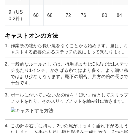
9（US
60
68
72
76
80
84
0-2針）
キャストオンの方法
作業糸の端から長い尾を引くことから始めます。量は、キ
ャストする必要のあるステッチの数によって異なります。
一般的なルールとしては、梳毛糸またはDK糸では1ステッ
チあたり1インチ、かさばる糸ではより多く、より細い糸
ではより少なくなります。靴下の場合、片方の腕の長さで
十分です。
ボールに付いていない糸の端を「短い」端としてスリップ
ノットを作り、そのスリップノットを編み針に置きます。
この針を右手に持ち、2つの尾がまっすぐ垂れ下がるよう
にします。左手の人差し指と親指を一緒に置き、2つの尾