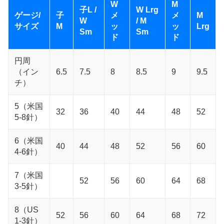
W
M
子L /
W Lrg
ゲージ/
子
メ
メ
M
W
/ M
サイズ
M
ッ
ッ
Lrg
Sm
Sm
ド
ド
円周
（イン
6.5
7.5
8
8.5
9
9.5
チ）
5（米国
32
36
40
44
48
52
5-8針）
6（米国
40
44
48
52
56
60
4-6針）
7（米国
52
56
60
64
68
3-5針）
8（US
52
56
60
64
68
72
1-3針）