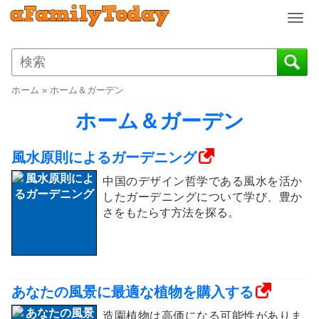
T
o
g
g
l
ホーム
»
ホーム＆ガーデン
e
n
ホーム＆ガーデン
a
v
風水原則によるガーデニング
i
g
中国のデザイン哲学である風水を活か
a
したガーデニングについて学び、豊か
t
さをもたらす方法を探る。
i
o
n
あなたの風景に最適な植物を購入する
造園植物は高価になる可能性がありま