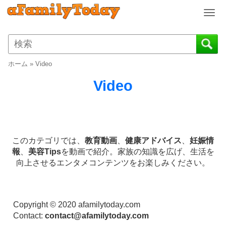
T
o
g
g
l
ホーム
»
Video
e
n
Video
a
v
i
g
a
このカテゴリでは、
教育動画
、
健康アドバイス
、
妊娠情
t
報
、
美容Tips
を動画で紹介。家族の知識を広げ、生活を
i
向上させるエンタメコンテンツをお楽しみください。
o
n
Copyright © 2020 afamilytoday.com
Contact:
contact@afamilytoday.com