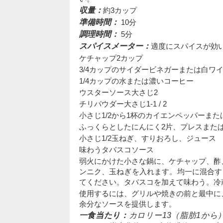
収量：
約3カップ
準備時間：
10分
調理時間：
5分
スパイスメーター：
適度にスパイスが効
ケチャップ2カップ
3/4カップのサイダービネガーまたは白ワ
1/4カップの水または濃いコーヒー
ウスターソース大さじ2
チリパウダー大さじ1-1 / 2
小さじ1/2から1杯のカイエンペッパーま
ふっくらとしたにんにく2片、プレスまた
小さじ1/2玉ねぎ、すりおろし、ジュース
味わうタバスコソース
弱火にかけた小さな鍋に、ケチャップ、酢
ンニク、玉ねぎを入れます。均一に混合す
てください。タバスコを加えて味わう。冷
使用するには、グリルや焼きの前と最中に
余分なソースを提供します。
一食当たり：
カロリー13（脂肪1から）;