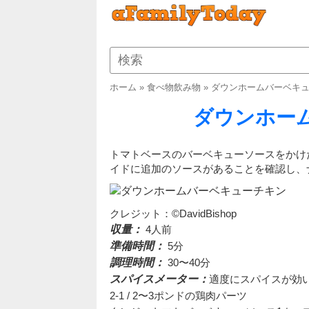
ホーム
»
食べ物飲み物
»
ダウンホームバーベキ
ダウンホー
トマトベースのバーベキューソースをかけ
イドに追加のソースがあることを確認し、
クレジット：©DavidBishop
収量：
4人前
準備時間：
5分
調理時間：
30〜40分
スパイスメーター：
適度にスパイスが効
2-1 / 2〜3ポンドの鶏肉パーツ