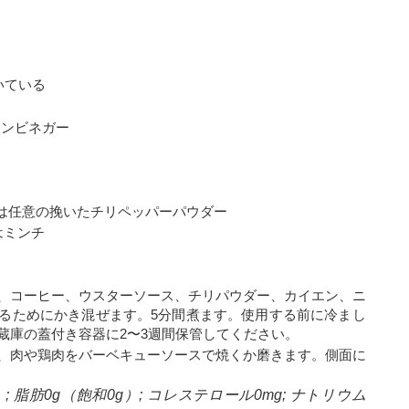
いている
インビネガー
たは任意の挽いたチリペッパーパウダー
はミンチ
、コーヒー、ウスターソース、チリパウダー、カイエン、ニ
るためにかき混ぜます。5分間煮ます。使用する前に冷まし
蔵庫の蓋付き容器に2〜3週間保管してください。
、肉や鶏肉をバーベキューソースで焼くか磨きます。側面に
 脂肪0g（飽和0g）; コレステロール0mg; ナトリウム