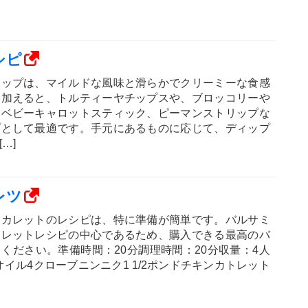
シピ
ィップは、マイルドな風味と滑らかでクリーミーな食感
を加えると、トルティーヤチップスや、ブロッコリーや
、ベビーキャロットスティック、ピーマンストリップな
プとして最適です。手元にあるものに応じて、ディップ
…]
レツ
ンカレットのレシピは、特に準備が簡単です。バルサミ
トレットレシピの中心であるため、購入できる最高のバ
ください。準備時間：20分調理時間：20分収量：4人
オイル4クローブニンニク1 1/2ポンドチキンカトレット