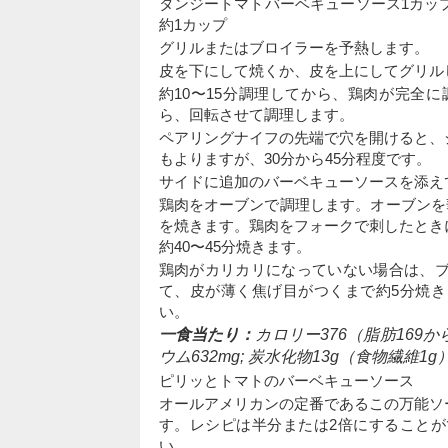
タンジートマトバーベキューソース1カッ
約1カップ
グリルまたはブロイラーを予熱します。
皮を下にして焼くか、皮を上にしてグリル
約10〜15分調理してから、鶏肉が完全
ら、回転させて調理します。
ペアリングナイフの先端で穴を開けると、
もよりますが、30分から45分程度です。
サイドに追加のバーベキューソースを添え
鶏肉をオーブンで調理します。オーブンを
を焼きます。鶏肉をフォークで刺したとき
約40〜45分焼きます。
鶏肉がカリカリになっていない場合は、
て、皮が薄く焦げ目がつくまで約5分焼
い。
一食当たり：
カロリー376（脂肪169から
ウム632mg; 炭水化物13g（食物繊維1g
ピリッとトマトのバーベキューソース
オールアメリカンの定番であるこの万能ソ
す。レシピは半分または2倍にすること
い。