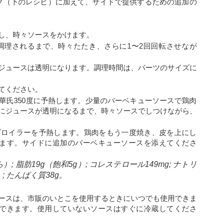
プ（下のレシピ）に加えて、サイドで提供するための追加の
し、時々ソースをかけます。
に調理されるまで、時々たたき、さらに1〜2回回転させなが
ジュースは透明になります。調理時間は、パーツのサイズに
てください。
華氏350度に予熱します。少量のバーベキューソースで鶏肉
にジュースが透明になるまで、時々ソースでしつけながら、
ブロイラーを予熱します。鶏肉をもう一度焼き、皮を上にし
きます。サイドに追加のバーベキューソースを添えてくださ
）; 脂肪19g（飽和5g）; コレステロール149mg; ナトリ
）; たんぱく質38g。
ースは、市販のいとこを使用するときにいつでも使用できま
ができます。使用していないソースはすぐに冷蔵してくださ