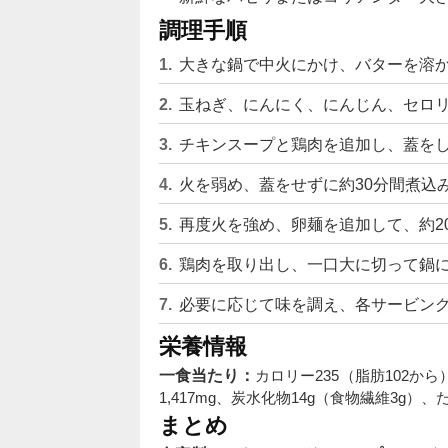
調理手順
大きな鍋で中火にかけ、バターを溶
玉ねぎ、にんにく、にんじん、セロリ
チキンスープと鶏肉を追加し、蓋を
火を弱め、蓋をせずに約30分間煮込
再度火を強め、卵麺を追加して、約2
鶏肉を取り出し、一口大に切って鍋
必要に応じて味を調え、各サービン
栄養情報
一食当たり：
カロリー235（脂肪102か
1,417mg、炭水化物14g（食物繊維3g）、
まとめ