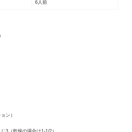
6人前
）
ション）
3（乾燥の場合は1-1/2）