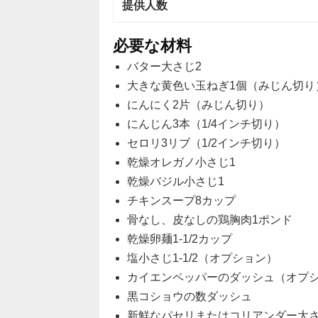
提供人数
必要な材料
バター大さじ2
大きな黄色い玉ねぎ1個（みじん切り
にんにく2片（みじん切り）
にんじん3本（1/4インチ切り）
セロリ3リブ（1/2インチ切り）
乾燥オレガノ小さじ1
乾燥バジル小さじ1
チキンスープ8カップ
骨なし、皮なしの鶏胸肉1ポンド
乾燥卵麺1-1/2カップ
塩小さじ1-1/2（オプション）
カイエンペッパーのダッシュ（オプ
黒コショウの数ダッシュ
新鮮なパセリまたはコリアンダー大さじ