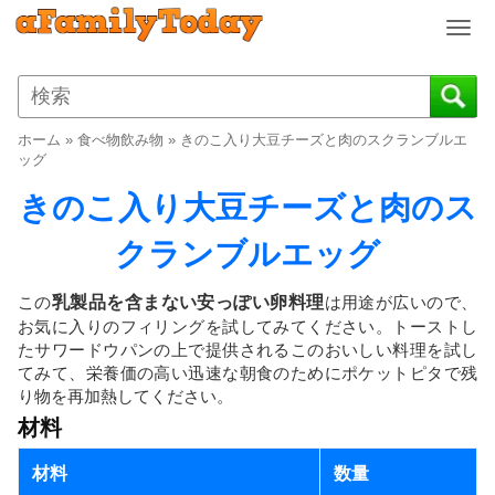
T
o
g
g
l
ホーム
»
食べ物飲み物
»
きのこ入り大豆チーズと肉のスクランブルエ
e
ッグ
n
きのこ入り大豆チーズと肉のス
a
v
クランブルエッグ
i
g
a
この
乳製品を含まない安っぽい卵料理
は用途が広いので、
t
お気に入りのフィリングを試してみてください。トーストし
i
たサワードウパンの上で提供されるこのおいしい料理を試し
o
てみて、栄養価の高い迅速な朝食のためにポケットピタで残
n
り物を再加熱してください。
材料
材料
数量