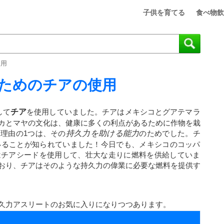
子供を育てる
食べ物飲
使用
ためのチアの使用
して
チア
を使用していました。チアはメキシコとグアテマラ
カとマヤの文化は、健康に多くの利点があるために作物を栽
理由の1つは、その
持久力を助ける能力
のためでした。チ
いることが知られていました！今日でも、メキシコのコッパ
はチアシードを使用して、壮大な走りに燃料を供給していま
おり、チアはそのような持久力の偉業に必要な燃料を提供す
久力アスリートのお気に入りになりつつあります。