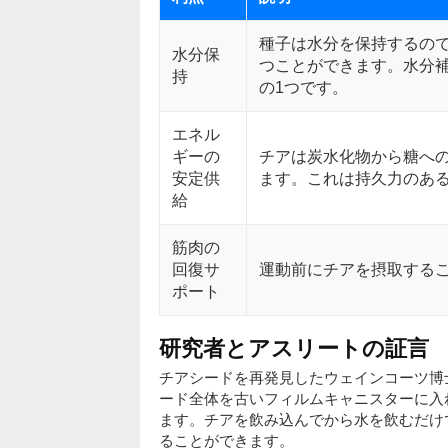
種子は水分を保持するの
水分保
つことができます。水分
持
の1つです。
エネル
ギーの
チアは炭水化物から糖へ
安定供
ます。これは持久力のあ
給
筋肉の
回復サ
運動前にチアを摂取する
ポート
研究者とアスリートの証言
チアシードを再発見したウェインコーツ博
ード全体を古いフィルムキャニスターに入
ます。チアを飲み込んでから水を飲むだけ
ることができます。