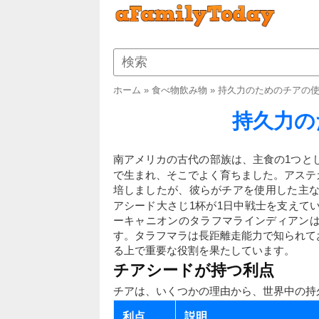
ホーム
»
食べ物飲み物
»
持久力のためのチアの
持久力の
南アメリカの古代の部族は、主食の1つと
で生まれ、そこでよく育ちました。アステ
培しましたが、彼らがチアを使用した主な
アシード大さじ1杯が1日中戦士を支えて
ーキャニオンのタラフマラインディアン
す。タラフマラは長距離走能力で知られて
る上で重要な役割を果たしています。
チアシードが持つ利点
チアは、いくつかの理由から、世界中の持
利点
説明