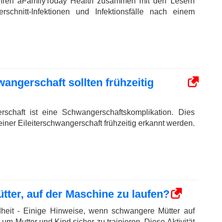
fahren aFamilyToday Health zusammen mit den Lesern
rschnitt-Infektionen und Infektionsfälle nach einem
angerschaft sollten frühzeitig
erschaft ist eine Schwangerschaftskomplikation. Dies
ner Eileiterschwangerschaft frühzeitig erkannt werden.
ütter, auf der Maschine zu laufen?
eit - Einige Hinweise, wenn schwangere Mütter auf
um Mutter und Kind sicher zu trainieren. Diese Aktivität