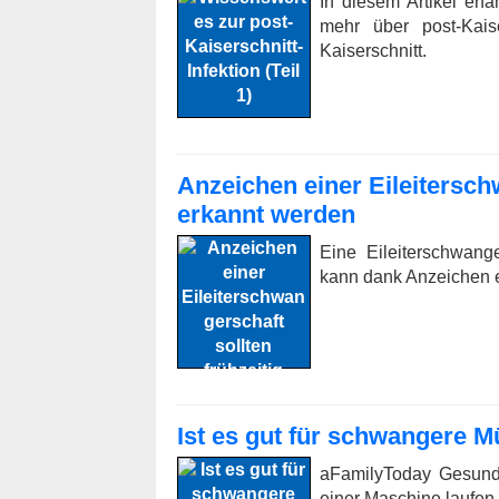
In diesem Artikel er
mehr über post-Kaise
Kaiserschnitt.
Anzeichen einer Eileiterschw
erkannt werden
Eine Eileiterschwang
kann dank Anzeichen ei
Ist es gut für schwangere M
aFamilyToday Gesundh
einer Maschine laufen, 