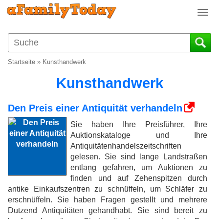
T
o
g
g
l
Startseite
»
Kunsthandwerk
e
n
Kunsthandwerk
a
v
Den Preis einer Antiquität verhandeln
i
g
Sie haben Ihre Preisführer, Ihre
a
Auktionskataloge und Ihre
t
Antiquitätenhandelszeitschriften
i
gelesen. Sie sind lange Landstraßen
o
entlang gefahren, um Auktionen zu
n
finden und auf Zehenspitzen durch
antike Einkaufszentren zu schnüffeln, um Schläfer zu
erschnüffeln. Sie haben Fragen gestellt und mehrere
Dutzend Antiquitäten gehandhabt. Sie sind bereit zu