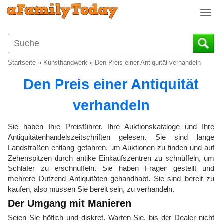
T
o
g
g
l
Startseite
»
Kunsthandwerk
»
Den Preis einer Antiquität verhandeln
e
n
Den Preis einer Antiquität
a
v
verhandeln
i
g
Sie haben Ihre Preisführer, Ihre Auktionskataloge und Ihre
a
Antiquitätenhandelszeitschriften gelesen. Sie sind lange
t
Landstraßen entlang gefahren, um Auktionen zu finden und auf
i
Zehenspitzen durch antike Einkaufszentren zu schnüffeln, um
o
Schläfer zu erschnüffeln. Sie haben Fragen gestellt und
n
mehrere Dutzend Antiquitäten gehandhabt. Sie sind bereit zu
kaufen, also müssen Sie bereit sein, zu verhandeln.
Der Umgang mit Manieren
Seien Sie höflich und diskret. Warten Sie, bis der Dealer nicht