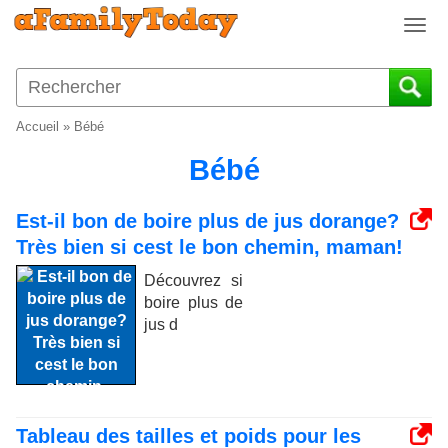
T
o
g
g
l
Accueil
»
Bébé
e
n
Bébé
a
v
Est-il bon de boire plus de jus dorange?
i
Très bien si cest le bon chemin, maman!
g
a
Découvrez si
t
boire plus de
i
jus d
o
n
Tableau des tailles et poids pour les