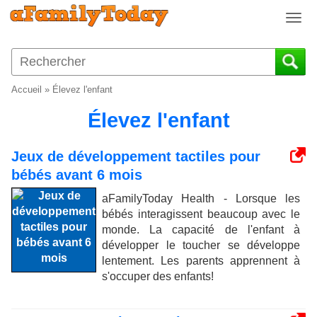
T
o
g
g
l
Accueil
»
Élevez l'enfant
e
n
Élevez l'enfant
a
v
Jeux de développement tactiles pour
i
bébés avant 6 mois
g
a
aFamilyToday Health - Lorsque les
t
bébés interagissent beaucoup avec le
i
monde. La capacité de l'enfant à
o
développer le toucher se développe
n
lentement. Les parents apprennent à
s'occuper des enfants!