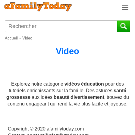
T
o
g
g
l
Accueil
»
Video
e
n
Video
a
v
i
g
a
Explorez notre catégorie
vidéos éducation
pour des
t
tutoriels enrichissants sur la famille. Des astuces
santé
i
grossesse
aux idées
beauté divertissement
, trouvez du
o
contenu engageant qui rend la vie plus facile et joyeuse.
n
Copyright © 2020 afamilytoday.com