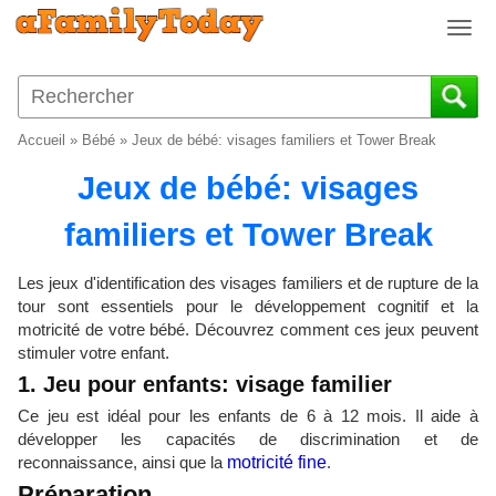
T
o
g
g
l
Accueil
»
Bébé
»
Jeux de bébé: visages familiers et Tower Break
e
n
Jeux de bébé: visages
a
v
familiers et Tower Break
i
g
Les jeux d'identification des visages familiers et de rupture de la
a
tour sont essentiels pour le développement cognitif et la
t
motricité de votre bébé. Découvrez comment ces jeux peuvent
i
stimuler votre enfant.
o
1. Jeu pour enfants: visage familier
n
Ce jeu est idéal pour les enfants de 6 à 12 mois. Il aide à
développer les capacités de discrimination et de
reconnaissance, ainsi que la
motricité fine
.
Préparation