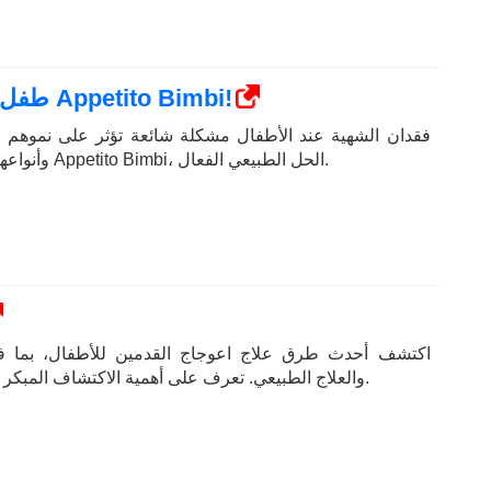
طفل فقدان الشهية ، الرجاء استخدام Appetito Bimbi!
فقدان الشهية عند الأطفال مشكلة شائعة تؤثر على نموهم 
وأنواعها وكيفية علاجها باستخدام Appetito Bimbi، الحل الطبيعي الفعال.
اكتشف أحدث طرق علاج اعوجاج القدمين للأطفال، بما ف
والعلاج الطبيعي. تعرف على أهمية الاكتشاف المبكر وكيفية تحسين نمو طفلك.