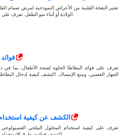
تعتبر النفخة القلبية من الأعراض النموذجية لمرض صمام القل
الولادة أو أثناء نمو الطفل. تعرف على أسبابها وأعراضها وعلاجها.
4 فوائ
تعرف على فوائد البطاطا الحلوة لصحة الأطفال، بما في ذل
الجهاز العصبي، ومنع الإمساك. اكتشف كيفية إدخال البطاط
الكشف عن كيفية استخدام 
تعرف على كيفية استخدام المحلول الملحي الفسيولوجي لل
اكتشف فوائده، طرق الاستخدام، وكيفية صنعه في المنزل.