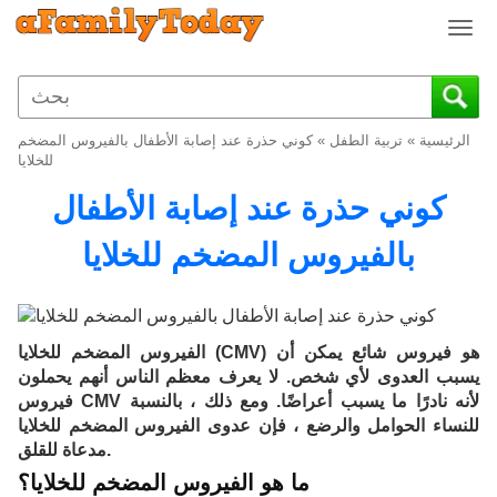
T
o
g
g
l
الرئيسية
»
تربية الطفل
»
كوني حذرة عند إصابة الأطفال بالفيروس المضخم
e
للخلايا
n
كوني حذرة عند إصابة الأطفال
a
v
بالفيروس المضخم للخلايا
i
g
a
t
i
الفيروس المضخم للخلايا (CMV) هو فيروس شائع يمكن أن
o
يسبب العدوى لأي شخص. لا يعرف معظم الناس أنهم يحملون
n
فيروس CMV لأنه نادرًا ما يسبب أعراضًا. ومع ذلك ، بالنسبة
للنساء الحوامل والرضع ، فإن عدوى الفيروس المضخم للخلايا
مدعاة للقلق.
ما هو الفيروس المضخم للخلايا؟