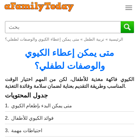
T
o
g
g
l
الرئيسية
»
تربية الطفل
»
متى يمكن إعطاء الكيوي والوصفات لطفلي؟
e
n
متى يمكن إعطاء الكيوي
a
v
والوصفات لطفلي؟
i
g
الكيوي فاكهة مغذية للأطفال، لكن من المهم اختيار الوقت
a
المناسب وطريقة التقديم بعناية لضمان سلامة وفائدة التغذية.
t
جدول المحتويات
i
o
متى يمكن البدء بإطعام الكيوي
n
فوائد الكيوي للأطفال
احتياطات مهمة