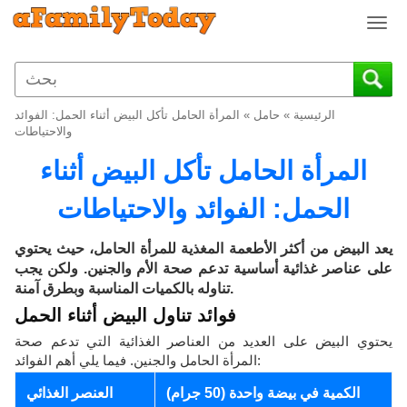
T
o
g
g
l
الرئيسية
»
حامل
»
المرأة الحامل تأكل البيض أثناء الحمل: الفوائد
e
والاحتياطات
n
المرأة الحامل تأكل البيض أثناء
a
v
الحمل: الفوائد والاحتياطات
i
g
a
يعد البيض من أكثر الأطعمة المغذية للمرأة الحامل، حيث يحتوي
t
على عناصر غذائية أساسية تدعم صحة الأم والجنين. ولكن يجب
i
تناوله بالكميات المناسبة وبطرق آمنة.
o
فوائد تناول البيض أثناء الحمل
n
يحتوي البيض على العديد من العناصر الغذائية التي تدعم صحة
المرأة الحامل والجنين. فيما يلي أهم الفوائد:
الكمية في بيضة واحدة (50 جرام)
العنصر الغذائي