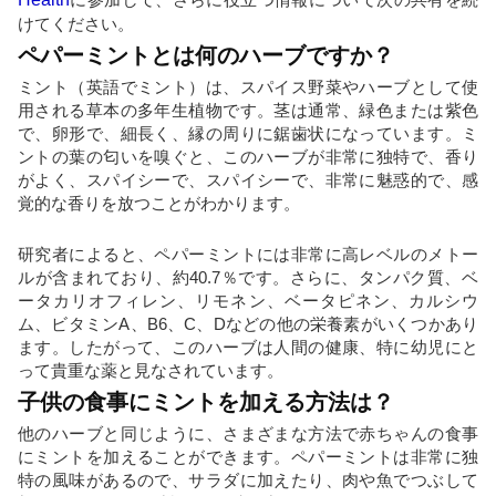
けてください。
ペパーミントとは何のハーブですか？
ミント（英語でミント）は、スパイス野菜やハーブとして使
用される草本の多年生植物です。茎は通常、緑色または紫色
で、卵形で、細長く、縁の周りに鋸歯状になっています。ミ
ントの葉の匂いを嗅ぐと、このハーブが非常に独特で、香り
がよく、スパイシーで、スパイシーで、非常に魅惑的で、感
覚的な香りを放つことがわかります。
研究者によると、ペパーミントには非常に高レベルのメトー
ルが含まれており、約40.7％です。さらに、タンパク質、ベ
ータカリオフィレン、リモネン、ベータピネン、カルシウ
ム、ビタミンA、B6、C、Dなどの他の栄養素がいくつかあり
ます。したがって、このハーブは人間の健康、特に幼児にと
って貴重な薬と見なされています。
子供の食事にミントを加える方法は？
他のハーブと同じように、さまざまな方法で赤ちゃんの食事
にミントを加えることができます。ペパーミントは非常に独
特の風味があるので、サラダに加えたり、肉や魚でつぶして