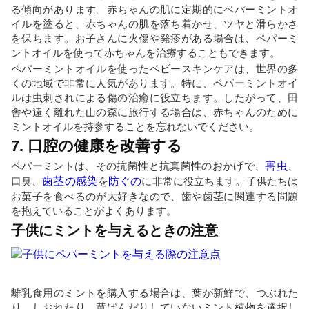
る傾向があります。赤ちゃんの肌に定期的にペパーミントオ
イルを塗ると、赤ちゃんの肌を落ち着かせ、ツヤと滑らかさ
を保ちます。お子さんに火傷や発疹がある場合は、ペパーミ
ントオイルを使って赤ちゃんを治療することもできます。
ペパーミントオイルを使ったベビースキンケアは、世界の多
くの地域で非常に人気があります。特に、ペパーミントオイ
ルは虫刺されによる傷の治癒に役立ちます。したがって、田
舎や遠く離れた山の森に旅行する場合は、赤ちゃんのために
ミントオイルを持参することを忘れないでください。
7. 口腔の健康を改善する
ペパーミントは、その抗菌性と抗真菌性のおかげで、
害虫
、
口臭、
歯茎の感染
を
防ぐの
に非常に役立ちます。子供たちは
お菓子を食べるのが大好きなので、歯や歯茎に関連する問題
を抱えていることがよくあります。
子供にミントを与えるときの注意
離乳食用のミントを購入する場合は、葉が新鮮で、つぶれた
り、しおれたり、黄ばんだりしていないミント植物を選択し