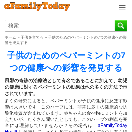
T
o
g
g
l
ホーム
»
子供を育てる
»
子供のためのペパーミントの7つの健康への影
e
響を発見する
n
子供のためのペパーミントの7
a
v
つの健康への影響を発見する
i
g
a
風邪の奇跡の治療法として有名であることに加えて、幼児
t
の健康に対するペパーミントの効果は他の多くの方法で示
i
されています。
o
多くの研究によると、ペパーミントが子供の健康に及ぼす影
n
響は大きいです。このハーブには、非常に多くの健康的な抗
酸化物質が含まれています。赤ちゃんの食べ物にミントを加
えたいが、たくさん聞いたとしても、このハーブの利点を完
全には理解していませんか？その場合は、
aFamilyToday
Health
に参加して、さらに役立つ情報について次の共有を続