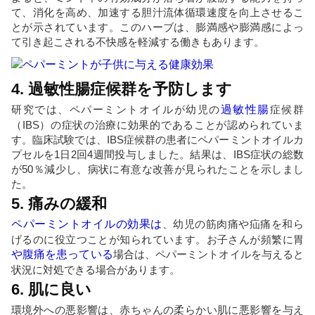
て、消化を高め、加速する胆汁流体循環速度を向上させるこ
とが示されています。このハーブは、膨満感や膨満感によっ
て引き起こされる不快感を軽減する働きもあります。
4. 過敏性腸症候群を予防します
研究では、ペパーミントオイルが幼児の
過敏性腸
症候群
（IBS）の症状の治療に効果的であることが認められていま
す。臨床試験では、IBS症候群の患者にペパーミントオイルカ
プセルを1日2回4週間投与しました。結果は、IBS症状の総数
が50％減少し、病状に有意な改善が見られたことを示しまし
た。
5. 痛みの緩和
ペパーミントオイルの効果は
、幼児の筋肉痛や疝痛を和ら
げるのに役立つことが知られています。お子さんが頻繁に胃
や腹痛を患っている
場合は、ペパーミントオイルを与えると
状況に対処できる場合があります。
6. 肌に良い
環境外への悪影響は、赤ちゃんの柔らかい肌に悪影響を与え