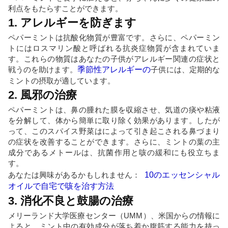
利点をもたらすことができます。
1. アレルギーを防ぎます
ペパーミントは抗酸化物質が豊富です。さらに、ペパーミン
トにはロスマリン酸と呼ばれる抗炎症物質が含まれていま
す。これらの物質はあなたの子供がアレルギー関連の症状と
戦うのを助けます。
季節性アレルギーの
子供には、定期的な
ミントの摂取が適しています。
2. 風邪の治療
ペパーミントは、鼻の腫れた膜を収縮させ、気道の痰や粘液
を分解して、体から簡単に取り除く効果があります。したが
って、このスパイス野菜はによって引き起こされる鼻づまり
の症状を改善することができます。さらに、ミントの葉の主
成分であるメトールは、抗菌作用と咳の緩和にも役立ちま
す。
あなたは興味があるかもしれません：
10のエッセンシャル
オイルで自宅で咳を治す方法
3. 消化不良と鼓腸の治療
メリーランド大学医療センター（UMM）、米国からの情報に
よると、ミント中の有効成分が落ち着か腹筋する能力を持っ