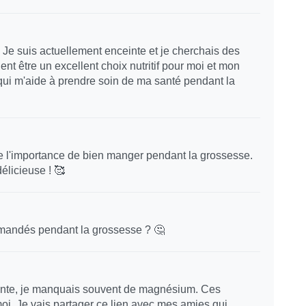
 Je suis actuellement enceinte et je cherchais des
t être un excellent choix nutritif pour moi et mon
f qui m'aide à prendre soin de ma santé pendant la
lle l'importance de bien manger pendant la grossesse.
élicieuse ! 🥰
ommandés pendant la grossesse ? 🤔
ceinte, je manquais souvent de magnésium. Ces
oi. Je vais partager ce lien avec mes amies qui