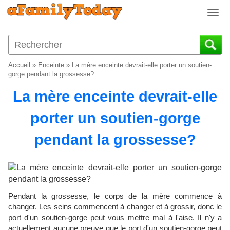
T
o
g
g
l
Accueil
»
Enceinte
»
La mère enceinte devrait-elle porter un soutien-
e
gorge pendant la grossesse?
n
La mère enceinte devrait-elle
a
v
porter un soutien-gorge
i
g
pendant la grossesse?
a
t
i
o
n
Pendant la grossesse, le corps de la mère commence à
changer. Les seins commencent à changer et à grossir, donc le
port d'un soutien-gorge peut vous mettre mal à l'aise. Il n'y a
actuellement aucune preuve que le port d'un soutien-gorge peut