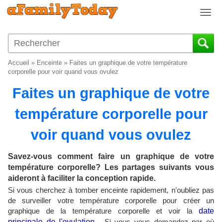
T
o
g
g
l
Accueil
»
Enceinte
»
Faites un graphique de votre température
e
corporelle pour voir quand vous ovulez
n
Faites un graphique de votre
a
v
température corporelle pour
i
g
voir quand vous ovulez
a
t
i
Savez-vous comment faire un graphique de votre
o
température corporelle? Les partages suivants vous
n
aideront à faciliter la conception rapide.
Si vous cherchez à tomber enceinte rapidement, n'oubliez pas
de surveiller votre température corporelle pour créer un
graphique de la température corporelle et voir la
date
principale de l'ovulation
. Si vous vous demandez par où