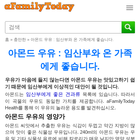
T
o
g
g
l
홈
»
충만한
»
아몬드 우유 : 임산부와 온 가족에게 좋습니다.
e
n
아몬드 우유 : 임산부와 온 가족
a
v
에게 좋습니다.
i
g
우유가 마음에 들지 않는다면 아몬드 우유는 맛있고하기 쉽
a
기 때문에 임산부에게 이상적인 대안이 될 것입니다.
t
아몬드는
임산부에게 좋은 견과류
목록에 있습니다. 따라서
i
이 곡물의 우유도 동일한 가치를 제공합니다. aFamilyToday
o
Health를 통해 이 우유의 놀라운 용도를 발견하십시오.
n
아몬드 우유의 영양가
아몬드 씨앗에서 추출한 우유는 식감이 두껍고 약간 지방이 많
으며 맛이 좋은 식물성 우유입니다. 240ml의 아몬드 우유는 우
유 및 기타 식물성 음료에 비해 칼로리가 매우 낮지만 영양 성분