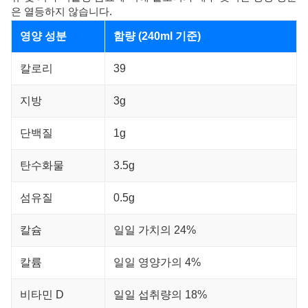
은 열등하지 않습니다.
영양 성분
함량 (240ml 기준)
칼로리
39
지방
3g
단백질
1g
탄수화물
3.5g
섬유질
0.5g
칼슘
일일 가치의 24%
칼륨
일일 영양가의 4%
비타민 D
일일 섭취량의 18%