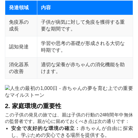
発達領域
内容
免疫系の
子供が病気に対して免疫を獲得する重
成長
要な期間です。
学習や思考の基礎が形成される大切な
認知発達
時期です。
消化器系
適切な栄養が赤ちゃんの消化機能を助
の改善
けます。
2. 家庭環境の重要性
この子供の発見の旅では、親は子供の行動の24時間年中無休
の監督者です。親が心に留めておくべき点は次の通りです：
安全で友好的な環境の確立：
赤ちゃんが自由に探索
し、学ぶための安心できる場所を提供する。