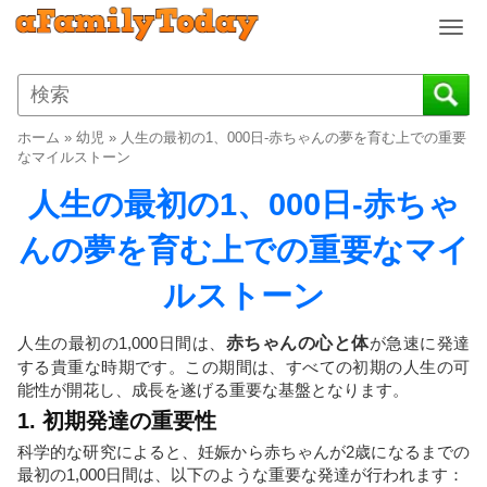
T
o
g
g
l
ホーム
»
幼児
»
人生の最初の1、000日-赤ちゃんの夢を育む上での重要
e
なマイルストーン
n
人生の最初の1、000日-赤ちゃ
a
v
んの夢を育む上での重要なマイ
i
g
ルストーン
a
t
i
人生の最初の1,000日間は、
赤ちゃんの心と体
が急速に発達
o
する貴重な時期です。この期間は、すべての初期の人生の可
n
能性が開花し、成長を遂げる重要な基盤となります。
1. 初期発達の重要性
科学的な研究によると、妊娠から赤ちゃんが2歳になるまでの
最初の1,000日間は、以下のような重要な発達が行われます：