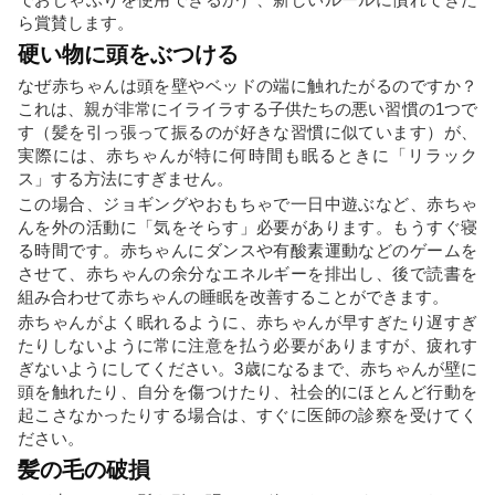
ら賞賛します。
硬い物に頭をぶつける
なぜ赤ちゃんは頭を壁やベッドの端に触れたがるのですか？
これは、親が非常にイライラする子供たちの悪い習慣の1つで
す（髪を引っ張って振るのが好きな習慣に似ています）が、
実際には、赤ちゃんが特に何時間も眠るときに「リラック
ス」する方法にすぎません。
この場合、ジョギングやおもちゃで一日中遊ぶなど、赤ちゃ
んを外の活動に「気をそらす」必要があります。もうすぐ寝
る時間です。赤ちゃんにダンスや有酸素運動などのゲームを
させて、赤ちゃんの余分なエネルギーを排出し、後で読書を
組み合わせて赤ちゃんの睡眠を改善することができます。
赤ちゃんがよく眠れるように、赤ちゃんが早すぎたり遅すぎ
たりしないように常に注意を払う必要がありますが、疲れす
ぎないようにしてください。3歳になるまで、赤ちゃんが壁に
頭を触れたり、自分を傷つけたり、社会的にほとんど行動を
起こさなかったりする場合は、すぐに医師の診察を受けてく
ださい。
髪の毛の破損