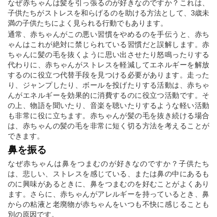
なぜ赤ちゃんは髪を引っ張るのが好きなのですか？これは、
子供たちがストレスを和らげるのを助ける方法として、3歳未
満の子供たちによく見られる行動でもあります。
通常、赤ちゃんがこの悪い習慣をやめるのを手伝うと、赤ち
ゃんはこれが絶対に禁じられている習慣だと誤解します。赤
ちゃんに髪の毛を抜くように思い出させたり怒鳴ったりする
代わりに、赤ちゃんがストレスを軽減してエネルギーを解放
するのに役立つ代替手段を見つける必要があります。走った
り、ジャンプしたり、ボールを投げたりする活動は、赤ちゃ
んがエネルギーを効果的に消費するのに役立つ活動です。そ
の上、物語を聞いたり、音楽を聴いたりするような軽い活動
も非常に役に立ちます。赤ちゃんが髪の毛を抜き続ける場合
は、赤ちゃんの髪の毛を非常に短く切る方法を考えることが
できます。
鼻を振る
なぜ赤ちゃんは鼻をつまむのが好きなのですか？子供たち
は、悲しい、ストレスを感じている、または鼻の中にあるも
のに興味があるときに、鼻をつまむのを好むことがよくあり
ます。さらに、赤ちゃんがアレルギーを持っているとき、鼻
からの粘液と老廃物が赤ちゃんをいつも不快に感じることも
別の原因です。