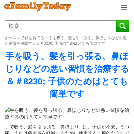
T
o
g
g
l
ホーム
»
子供を育てる
»
手を吸う、髪を引っ張る、鼻ほじりなどの悪
e
い習慣を治療する＆＃8230; 子供のためはとても簡単です
n
手を吸う、髪を引っ張る、鼻ほ
a
v
じりなどの悪い習慣を治療する
i
g
＆＃8230; 子供のためはとても
a
t
簡単です
i
o
n
手で吸う、髪を引っ張る、鼻ほじり...は、子供が不安、うつ
病、または倦怠感を軽減するために使用する一般的な方法で