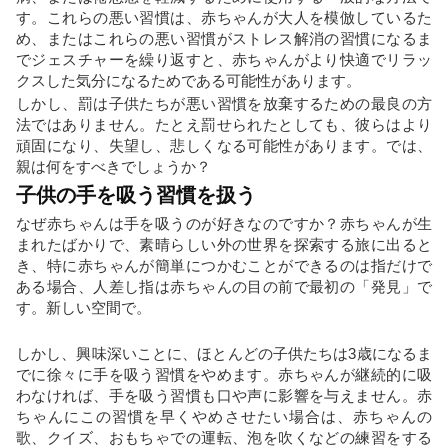
す。これらの悪い習慣は、赤ちゃんが大人を模倣しているた
め、またはこれらの悪い習慣がストレス解消の習慣になるま
でジェスチャーを繰り返すと、赤ちゃんがより快適でリラッ
クスした気分になるためである可能性があります。
しかし、罰は子供たちが悪い習慣を放棄するための最良の方
法ではありません。たとえ罰せられたとしても、彼らはより
頑固になり、失望し、悲しくなる可能性があります。では、
親は何をすべきでしょうか？
子供の手を吸う習慣を扱う
なぜ赤ちゃんは手を吸うのが好きなのですか？赤ちゃんが生
まれたばかりで、素晴らしい外の世界を探索する旅に出ると
き、特に赤ちゃんが簡単につかむことができるのは指だけで
ある場合、人差し指は赤ちゃんの目の前で最初の「発見」で
す。新しい空間で。
しかし、興味深いことに、ほとんどの子供たちは3歳になるま
でに徐々に手を吸う習慣をやめます。赤ちゃんが継続的に吸
わなければ、手を吸う習慣も口や声に影響を与えません。赤
ちゃんにこの習慣を早くやめさせたい場合は、赤ちゃんの
歌、クイズ、おもちゃでの運転、泡を吹くなどの練習をする