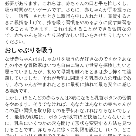
必要があります。これらは、赤ちゃんの口と手を忙しくし、
吸う時間がないゲームです。さらに、赤ちゃんが手を握った
り、「誘惑」されたときに親指を中に入れたり、賞賛すると
きに親指を上げて、指を吸う習慣をやめるように促す練習を
することもできます。これは変えることができる習慣なの
で、赤ちゃんを叱ったり恥ずかしい思いをさせたりしないで
ください。
おしゃぶりを吸う
なぜ赤ちゃんはおしゃぶりを吸うのが好きなのですか？あな
たの小さな冒険家はいつも自由に遊んで世界を探検したいと
思っていましたが、初めて母親を離れるときは少し怖くて躊
躇していました。それが母乳に関連する乳首の力の理由であ
り、赤ちゃんが生まれたときに最初に触れて最も安全に感じ
る場所です。
しかし、ほとんどの赤ちゃんは3歳になると乳首ボタンの習慣
をやめます。そうでなければ、あなたはあなたの赤ちゃんが
この悪い習慣を取り除くのを手伝わなければならないでしょ
う。最初の戦略は、ボタンが以前ほど快適にならないよう
に、乳首にいくつかの穴を開けて形状を変更する方法を見つ
けることです。赤ちゃんに徐々に制限を設定し（いつ、どこ
でおしゃぶりを使用できるか）、新しいルールに慣れてきた