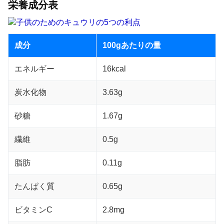
栄養成分表
成分
100gあたりの量
エネルギー
16kcal
炭水化物
3.63g
砂糖
1.67g
繊維
0.5g
脂肪
0.11g
たんぱく質
0.65g
ビタミンC
2.8mg