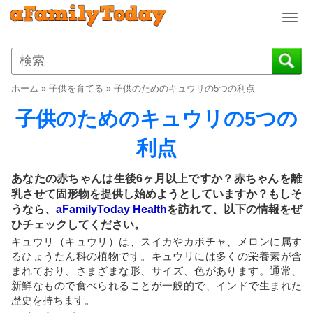
T
o
g
g
l
ホーム
»
子供を育てる
»
子供のためのキュウリの5つの利点
e
n
子供のためのキュウリの5つの
a
v
利点
i
g
あなたの赤ちゃんは生後6ヶ月以上ですか？赤ちゃんを離
a
乳させて固形物を提供し始めようとしていますか？もしそ
t
うなら、
aFamilyToday Health
を訪れて、以下の情報をぜ
i
ひチェックしてください。
o
キュウリ（キュウリ）は、スイカやカボチャ、メロンに属す
n
るひょうたん科の植物です。キュウリには多くの栄養素が含
まれており、さまざまな形、サイズ、色があります。通常、
新鮮なもので食べられることが一般的で、インドで生まれた
歴史を持ちます。