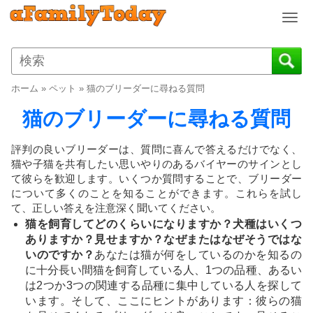
T
o
g
g
l
ホーム
»
ペット
»
猫のブリーダーに尋ねる質問
e
n
猫のブリーダーに尋ねる質問
a
v
評判の良いブリーダーは、質問に喜んで答えるだけでなく、
i
猫や子猫を共有したい思いやりのあるバイヤーのサインとし
g
て彼らを歓迎します。いくつか質問することで、ブリーダー
a
について多くのことを知ることができます。これらを試し
t
て、正しい答えを注意深く聞いてください。
i
猫を飼育してどのくらいになりますか？犬種はいくつ
o
ありますか？見せますか？なぜまたはなぜそうではな
n
いのですか？
あなたは猫が何をしているのかを知るの
に十分長い間猫を飼育している人、1つの品種、あるい
は2つか3つの関連する品種に集中している人を探して
います。そして、ここにヒントがあります：彼らの猫