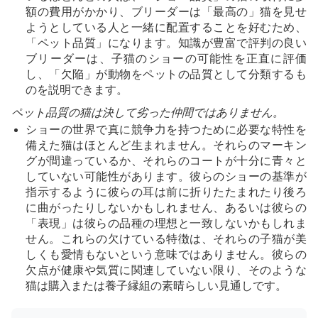
額の費用がかかり、ブリーダーは「最高の」猫を見せ
ようとしている人と一緒に配置することを好むため、
「ペット品質」になります。知識が豊富で評判の良い
ブリーダーは、子猫のショーの可能性を正直に評価
し、「欠陥」が動物をペットの品質として分類するも
のを説明できます。
ペット品質の猫は決して劣った仲間ではありません。
ショーの世界で真に競争力を持つために必要な特性を
備えた猫はほとんど生まれません。それらのマーキン
グが間違っているか、それらのコートが十分に青々と
していない可能性があります。彼らのショーの基準が
指示するように彼らの耳は前に折りたたまれたり後ろ
に曲がったりしないかもしれません、あるいは彼らの
「表現」は彼らの品種の理想と一致しないかもしれま
せん。これらの欠けている特徴は、それらの子猫が美
しくも愛情もないという意味ではありません。彼らの
欠点が健康や気質に関連していない限り、そのような
猫は購入または養子縁組の素晴らしい見通しです。