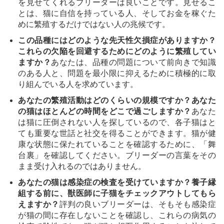
を見せてくれるブリーダーは良いことです。見せるこ
とは、猫に自信を持っている人、そしてお金を稼ぐた
めに繁殖するだけではない人の兆候です。
この品種にはどのような先天性欠損症がありますか？
これらの欠陥を回避するためにどのように繁殖してい
ますか？
あなたは、品種の問題について前向きで知識
のある人と、問題を最小限に抑えるために積極的に取
り組んでいる人を求めています。
あなたの繁殖活動はどのくらいの規模ですか？あなた
の猫はほとんどの時間をどこで過ごしますか？
あなた
は猫に圧倒されない人を探しているので、各子猫はと
ても重要な世話と社交を得ることができます。猫が健
康な状態に保たれていることを確認するために、「舞
台裏」を確認してください。ブリーダーの言葉をその
まま受け入れるのではありません。
あなたの猫は感染症の検査を受けていますか？養子縁
組する前に、獣医師に子猫をチェックアウトしてもら
えますか？
評判の良いブリーダーは、そもそも感染症
が猫の間に存在しないことを確認し、これらの病気の