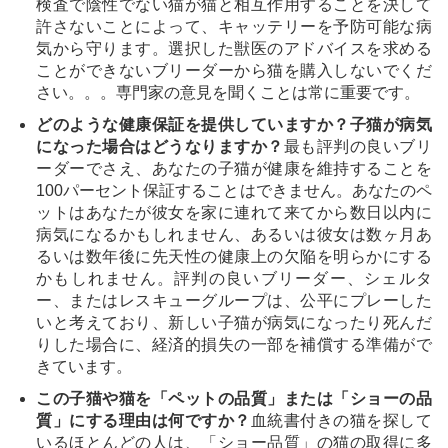
検査で陰性でない猫が猫と相互作用することを決して
許さないことによって、キャッテリーを予防可能な病
気から守ります。選択した獣医のアドバイスを求める
ことができないブリーダーから猫を購入しないでくだ
さい。。。専門家の意見を聞くことは常に重要です。
どのような健康保証を提供していますか？子猫が病気
になった場合はどうなりますか？
最も評判の良いブリ
ーダーでさえ、あなたの子猫が健康を維持することを
100パーセント保証することはできません。あなたのペ
ットはあなたが彼女を家に連れて来てから数日以内に
病気になるかもしれません、あるいは彼女は数ヶ月あ
るいは数年後に先天性の健康上の欠陥を明らかにする
かもしれません。評判の良いブリーダー、シェルタ
ー、またはレスキューグループは、公平にプレーした
いと考えており、新しい子猫が病気になったり死んだ
りした場合に、経済的損失の一部を補償する準備がで
きています。
この子猫や猫を「ペットの品質」または「ショーの品
質」にする理由は何ですか？
血統書付きの猫を探して
いるほとんどの人は、「ショー品質」の猫の取得に多