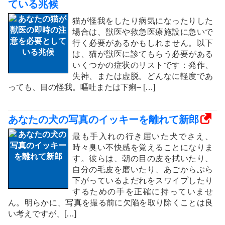
ている兆候
猫が怪我をしたり病気になったりした
場合は、獣医や救急医療施設に急いで
行く必要があるかもしれません。以下
は、猫が獣医に診てもらう必要がある
いくつかの症状のリストです：発作、
失神、または虚脱。どんなに軽度であ
っても、目の怪我。嘔吐または下痢– […]
あなたの犬の写真のイッキーを離れて新郎
最も手入れの行き届いた犬でさえ、
時々臭い不快感を覚えることになりま
す。彼らは、朝の目の皮を拭いたり、
自分の毛皮を磨いたり、あごからぶら
下がっているよだれをスワイプしたり
するための手を正確に持っていませ
ん。明らかに、写真を撮る前に欠陥を取り除くことは良
い考えですが、[…]