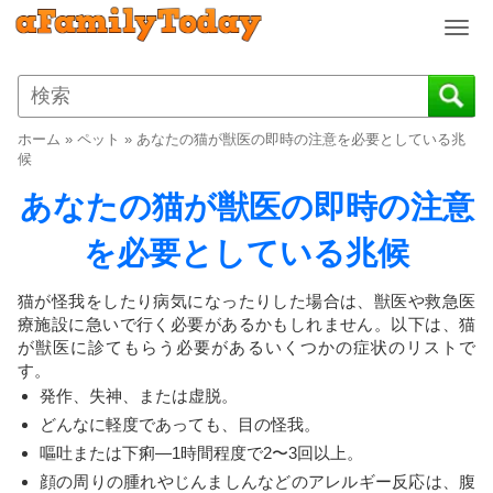
T
o
g
g
l
ホーム
»
ペット
»
あなたの猫が獣医の即時の注意を必要としている兆
e
候
n
あなたの猫が獣医の即時の注意
a
v
を必要としている兆候
i
g
a
猫が怪我をしたり病気になったりした場合は、獣医や救急医
t
療施設に急いで行く必要があるかもしれません。以下は、猫
i
が獣医に診てもらう必要があるいくつかの症状のリストで
o
す。
n
発作、失神、または虚脱。
どんなに軽度であっても、目の怪我。
嘔吐または下痢—1時間程度で2〜3回以上。
顔の周りの腫れやじんましんなどのアレルギー反応は、腹