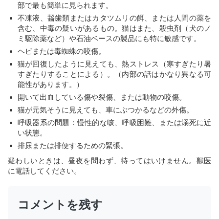
部で最も簡単に見られます。
不凍液、齧歯類またはカタツムリの餌、または人間の薬を
含む、中毒の疑いがあるもの。猫はまた、殺虫剤（犬のノ
ミ駆除薬など）や石油ベースの製品にも特に敏感です。
ヘビまたは毒蜘蛛の咬傷。
猫が回復したように見えても、熱ストレス（寒すぎたり暑
すぎたりすることによる）。（内部の話はかなり異なる可
能性があります。）
開いて出血している傷や裂傷、または動物の咬傷。
猫が元気そうに見えても、車にぶつかるなどの外傷。
呼吸器系の問題：慢性的な咳、呼吸困難、または溺死に近
い状態。
排尿または排便するための緊張。
疑わしいときは、昼夜を問わず、待ってはいけません。獣医
に電話してください。
コメントを残す