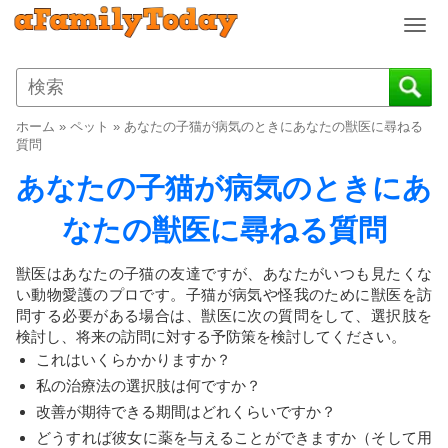
T
o
g
g
l
ホーム
»
ペット
»
あなたの子猫が病気のときにあなたの獣医に尋ねる
e
質問
n
あなたの子猫が病気のときにあ
a
v
なたの獣医に尋ねる質問
i
g
a
獣医はあなたの子猫の友達ですが、あなたがいつも見たくな
t
い動物愛護のプロです。子猫が病気や怪我のために獣医を訪
i
問する必要がある場合は、獣医に次の質問をして、選択肢を
o
検討し、将来の訪問に対する予防策を検討してください。
n
これはいくらかかりますか？
私の治療法の選択肢は何ですか？
改善が期待できる期間はどれくらいですか？
どうすれば彼女に薬を与えることができますか（そして用