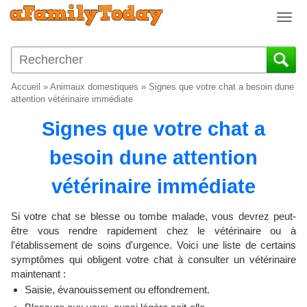
T
o
g
g
l
Accueil
»
Animaux domestiques
»
Signes que votre chat a besoin dune
e
attention vétérinaire immédiate
n
Signes que votre chat a
a
v
besoin dune attention
i
g
vétérinaire immédiate
a
t
i
Si votre chat se blesse ou tombe malade, vous devrez peut-
o
être vous rendre rapidement chez le vétérinaire ou à
l'établissement de soins d'urgence. Voici une liste de certains
n
symptômes qui obligent votre chat à consulter un vétérinaire
maintenant :
Saisie, évanouissement ou effondrement.