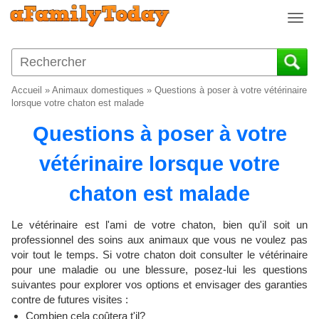
T
o
g
g
l
Accueil
»
Animaux domestiques
»
Questions à poser à votre vétérinaire
e
lorsque votre chaton est malade
n
Questions à poser à votre
a
v
vétérinaire lorsque votre
i
g
chaton est malade
a
t
i
Le vétérinaire est l'ami de votre chaton, bien qu'il soit un
o
professionnel des soins aux animaux que vous ne voulez pas
voir tout le temps. Si votre chaton doit consulter le vétérinaire
n
pour une maladie ou une blessure, posez-lui les questions
suivantes pour explorer vos options et envisager des garanties
contre de futures visites :
Combien cela coûtera t'il?