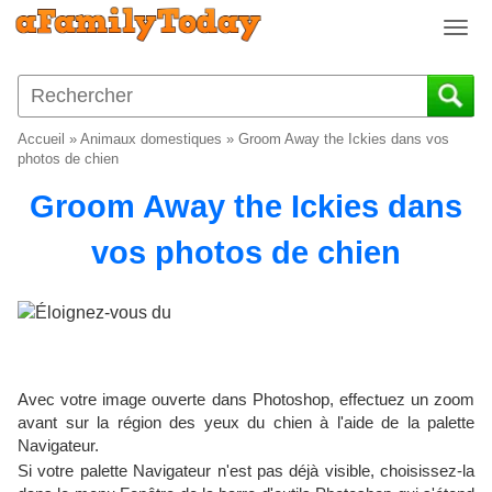
T
o
g
g
l
Accueil
»
Animaux domestiques
»
Groom Away the Ickies dans vos
e
photos de chien
n
Groom Away the Ickies dans
a
v
vos photos de chien
i
g
a
t
i
o
n
Avec votre image ouverte dans Photoshop, effectuez un zoom
avant sur la région des yeux du chien à l'aide de la palette
Navigateur.
Si votre palette Navigateur n'est pas déjà visible, choisissez-la