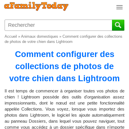
T
o
g
g
l
Accueil
»
Animaux domestiques
»
Comment configurer des collections
e
de photos de votre chien dans Lightroom
n
Comment configurer des
a
v
collections de photos de
i
g
votre chien dans Lightroom
a
t
i
Il est temps de commencer à organiser toutes vos photos de
o
chien ! Lightroom possède des outils d'organisation assez
impressionnants, dont le nœud est une petite fonctionnalité
n
appelée Collections. Vous voyez, lorsque vous importez des
photos dans Lightroom, le logiciel les ajoute automatiquement
au panneau Dossiers, dans lequel vous pouvez naviguer, tout
comme vous accédez à un dossier spécifique dans n'importe