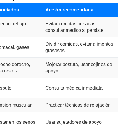
sociados
Acción recomendada
echo, reflujo
Evitar comidas pesadas,
consultar médico si persiste
Dividir comidas, evitar alimentos
tomacal, gases
grasosos
pecho derecho,
Mejorar postura, usar cojines de
ra respirar
apoyo
esputo
Consulta médica inmediata
ensión muscular
Practicar técnicas de relajación
star en los senos
Usar sujetadores de apoyo