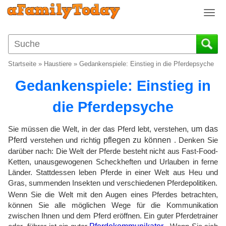
T
o
g
g
l
Startseite
»
Haustiere
»
Gedankenspiele: Einstieg in die Pferdepsyche
e
n
Gedankenspiele: Einstieg in
a
v
die Pferdepsyche
i
g
Sie müssen die Welt, in der das Pferd lebt, verstehen,
um das
a
Pferd
verstehen und richtig
pflegen zu können
. Denken Sie
t
darüber nach: Die Welt der Pferde besteht nicht aus Fast-Food-
i
Ketten, unausgewogenen Scheckheften und Urlauben in ferne
o
Länder. Stattdessen leben Pferde in einer Welt aus Heu und
n
Gras, summenden Insekten und verschiedenen Pferdepolitiken.
Wenn Sie die Welt mit den Augen eines Pferdes betrachten,
können Sie alle möglichen Wege für die Kommunikation
zwischen Ihnen und dem Pferd eröffnen. Ein guter Pferdetrainer