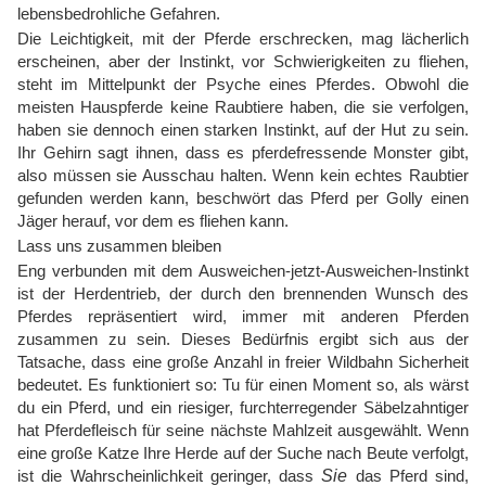
lebensbedrohliche Gefahren.
Die Leichtigkeit, mit der Pferde erschrecken, mag lächerlich
erscheinen, aber der Instinkt, vor Schwierigkeiten zu fliehen,
steht im Mittelpunkt der Psyche eines Pferdes. Obwohl die
meisten Hauspferde keine Raubtiere haben, die sie verfolgen,
haben sie dennoch einen starken Instinkt, auf der Hut zu sein.
Ihr Gehirn sagt ihnen, dass es pferdefressende Monster gibt,
also müssen sie Ausschau halten. Wenn kein echtes Raubtier
gefunden werden kann, beschwört das Pferd per Golly einen
Jäger herauf, vor dem es fliehen kann.
Lass uns zusammen bleiben
Eng verbunden mit dem Ausweichen-jetzt-Ausweichen-Instinkt
ist der Herdentrieb, der durch den brennenden Wunsch des
Pferdes repräsentiert wird, immer mit anderen Pferden
zusammen zu sein. Dieses Bedürfnis ergibt sich aus der
Tatsache, dass eine große Anzahl in freier Wildbahn Sicherheit
bedeutet. Es funktioniert so: Tu für einen Moment so, als wärst
du ein Pferd, und ein riesiger, furchterregender Säbelzahntiger
hat Pferdefleisch für seine nächste Mahlzeit ausgewählt. Wenn
eine große Katze Ihre Herde auf der Suche nach Beute verfolgt,
ist die Wahrscheinlichkeit geringer, dass
Sie
das Pferd sind,