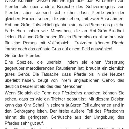
Wissenschaftler wissen viel weniger über das Farbsehen von
Pferden als über andere Bereiche des Sehvermögens von
Pferden, aber sie sind sich sicher, dass Pferde viele der
gleichen Farben sehen, die wir sehen, mit zwei Ausnahmen:
Rot und Grün. Tatsächlich glauben sie, dass Pferde das gleiche
Farbsehen haben wie Menschen, die an Rot-Grün-Blindheit
leiden. Rot und Grün sehen für ein Pferd also nicht so aus wie
für eine Person mit Vollfarbsicht. Trotzdem können Pferde
immer noch das grünste Gras auf einem Feld auswählen!
Gehör des Pferdes
Eine Spezies, die überlebt, indem sie einen Vorsprung
gegenüber marodierenden Raubtieren hat, braucht ein ziemlich
gutes Gehör. Die Tatsache, dass Pferde bis in die Neuzeit
überlebt haben, zeugt von ihrem unglaublichen Gehör, das
deutlich besser ist als das des Menschen.
Wenn Sie sich die Form des Pferdeohrs ansehen, können Sie
sehen, dass es wie ein Trichter gebaut ist. Mit diesem Design
kann das Ohr Schall in seinem äußeren Teil aufnehmen und in
den Gehörgang leiten. Der breite äußere Teil des Pferdeohrs
nimmt die geringsten Geräusche aus der Umgebung des
Pferdes sehr gut auf.