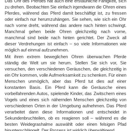
Das Ohr des Pferdes hat auch eine erstaunliche Fähigkeit, sich
zu drehen. Beobachten Sie einfach irgendwann die Ohren eines
Pferdes, während das Pferd damit beschäftigt ist, zu fressen
oder einfach nur herumzuhängen. Sie sehen, wie sich ein Ohr
nach vorne dreht, während das andere nach hinten schwingt.
Manchmal gehen beide Ohren gleichzeitig nach vorne,
manchmal sind beide nach hinten gerichtet. Der Zweck all
dieser Verdrehungen ist einfach – so viele Informationen wie
möglich auf einmal aufzunehmen.
Mit ihren extrem beweglichen Ohren überwachen Pferde
ständig die Welt um sie herum. Stellen Sie sich vor, Sie
versuchen, den verschiedenen Geräuschen, die gleichzeitig in
ein Ohr kommen, volle Aufmerksamkeit zu schenken. Für einen
Menschen unmöglich, aber das Pferd tut dies auf einer
konstanten Basis. Ein Pferd kann die Geräusche eines
vorbeifahrenden Autos, spielende Kinder, das Zwitschern eines
Vogels und eines sich nähernden Menschen gleichzeitig von
verschiedenen Orten in der Umgebung aufnehmen. Das Pferd
verarbeitet dann diese Informationen und entscheidet in
Sekundenbruchteilen, ob es reagieren soll – während es die
besten Weidegrashalme auswählt oder einen felsigen Pfad
hinunterschlängelt. Der Prozess ist wirklich überwältigend.