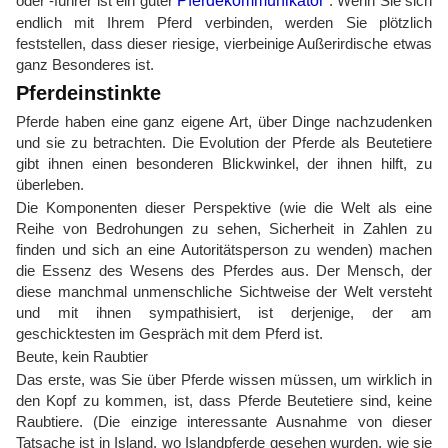
oder -führer ist ein guter
Pferdekommunikator
. Wenn Sie sich
endlich mit Ihrem Pferd verbinden, werden Sie plötzlich
feststellen, dass dieser riesige, vierbeinige Außerirdische etwas
ganz Besonderes ist.
Pferdeinstinkte
Pferde haben eine ganz eigene Art, über Dinge nachzudenken
und sie zu betrachten. Die Evolution der Pferde als Beutetiere
gibt ihnen einen besonderen Blickwinkel, der ihnen hilft, zu
überleben.
Die Komponenten dieser Perspektive (wie die Welt als eine
Reihe von Bedrohungen zu sehen, Sicherheit in Zahlen zu
finden und sich an eine Autoritätsperson zu wenden) machen
die Essenz des Wesens des Pferdes aus. Der Mensch, der
diese manchmal unmenschliche Sichtweise der Welt versteht
und mit ihnen sympathisiert, ist derjenige, der am
geschicktesten im Gespräch mit dem Pferd ist.
Beute, kein Raubtier
Das erste, was Sie über Pferde wissen müssen, um wirklich in
den Kopf zu kommen, ist, dass Pferde Beutetiere sind, keine
Raubtiere. (Die einzige interessante Ausnahme von dieser
Tatsache ist in Island, wo Islandpferde gesehen wurden, wie sie