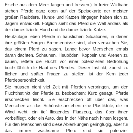
Fische aus dem Meer fangen und fressen.) In freier Wildbahn
stehen Pferde ganz oben auf der Speisekarte der meisten
großen Raubtiere. Hunde und Katzen hingegen haben sich zu
Jägern entwickelt. Folglich sieht das Pferd die Welt anders als
der domestizierte Hund und die domestizierte Katze.
Heutzutage leben Pferde in häuslichen Situationen, in denen
ihre größten Sorgen Bremsenbisse sind, aber versuchen Sie,
das einem Pferd zu sagen. Lange bevor Menschen jemals
daran dachten, Scheunen, Heuböden, Koppeln und Arenen zu
bauen, rettete die Flucht vor einer potenziellen Bedrohung
buchstäblich die Haut des Pferdes. Dieser Instinkt, zuerst zu
fliehen und später Fragen zu stellen, ist der Kern jeder
Pferdepersönlichkeit.
Sie müssen nicht viel Zeit mit Pferden verbringen, um den
Fluchtinstinkt der Pferde zu beobachten: Kurz gesagt, Pferde
erschrecken leicht. Sie erschrecken oft über das, was
Menschen als das Schönste ansehen: eine Plastiktüte, die im
Wind weht, ein tief fliegendes Flugzeug, das über ihnen
vorbeifliegt, oder ein Auto, das in der Nähe nach hinten losgeht.
Für den Menschen sind diese Ablenkungen geringfügig, aber für
das immer wachsame Pferd sind sie potenziell