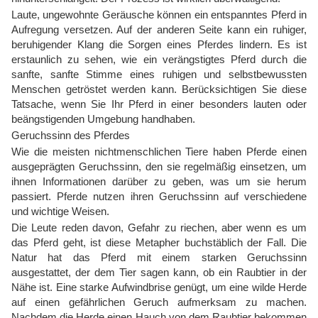
Laute, ungewohnte Geräusche können ein entspanntes Pferd in
Aufregung versetzen. Auf der anderen Seite kann ein ruhiger,
beruhigender Klang die Sorgen eines Pferdes lindern. Es ist
erstaunlich zu sehen, wie ein verängstigtes Pferd durch die
sanfte, sanfte Stimme eines ruhigen und selbstbewussten
Menschen getröstet werden kann. Berücksichtigen Sie diese
Tatsache, wenn Sie Ihr Pferd in einer besonders lauten oder
beängstigenden Umgebung handhaben.
Geruchssinn des Pferdes
Wie die meisten nichtmenschlichen Tiere haben Pferde einen
ausgeprägten Geruchssinn, den sie regelmäßig einsetzen, um
ihnen Informationen darüber zu geben, was um sie herum
passiert. Pferde nutzen ihren Geruchssinn auf verschiedene
und wichtige Weisen.
Die Leute reden davon, Gefahr zu riechen, aber wenn es um
das Pferd geht, ist diese Metapher buchstäblich der Fall. Die
Natur hat das Pferd mit einem starken Geruchssinn
ausgestattet, der dem Tier sagen kann, ob ein Raubtier in der
Nähe ist. Eine starke Aufwindbrise genügt, um eine wilde Herde
auf einen gefährlichen Geruch aufmerksam zu machen.
Nachdem die Herde einen Hauch von dem Raubtier bekommen