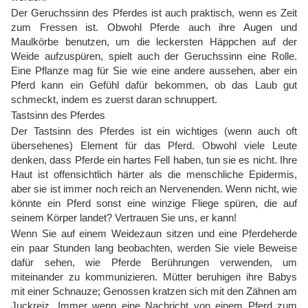
Der Geruchssinn des Pferdes ist auch praktisch, wenn es Zeit
zum Fressen ist. Obwohl Pferde auch ihre Augen und
Maulkörbe benutzen, um die leckersten Häppchen auf der
Weide aufzuspüren, spielt auch der Geruchssinn eine Rolle.
Eine Pflanze mag für Sie wie eine andere aussehen, aber ein
Pferd kann ein Gefühl dafür bekommen, ob das Laub gut
schmeckt, indem es zuerst daran schnuppert.
Tastsinn des Pferdes
Der Tastsinn des Pferdes ist ein wichtiges (wenn auch oft
übersehenes) Element für das Pferd. Obwohl viele Leute
denken, dass Pferde ein hartes Fell haben, tun sie es nicht. Ihre
Haut ist offensichtlich härter als die menschliche Epidermis,
aber sie ist immer noch reich an Nervenenden. Wenn nicht, wie
könnte ein Pferd sonst eine winzige Fliege spüren, die auf
seinem Körper landet? Vertrauen Sie uns, er kann!
Wenn Sie auf einem Weidezaun sitzen und eine Pferdeherde
ein paar Stunden lang beobachten, werden Sie viele Beweise
dafür sehen, wie Pferde Berührungen verwenden, um
miteinander zu kommunizieren. Mütter beruhigen ihre Babys
mit einer Schnauze; Genossen kratzen sich mit den Zähnen am
Juckreiz. Immer wenn eine Nachricht von einem Pferd zum