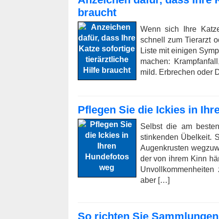
braucht
Wenn sich Ihre Katze
schnell zum Tierarzt 
Liste mit einigen Symp
machen: Krampfanfall
mild. Erbrechen oder D
Pflegen Sie die Ickies in I
Selbst die am beste
stinkenden Übelkeit.
Augenkrusten wegzuwis
der von ihrem Kinn hän
Unvollkommenheiten z
aber […]
So richten Sie Sammlungen 