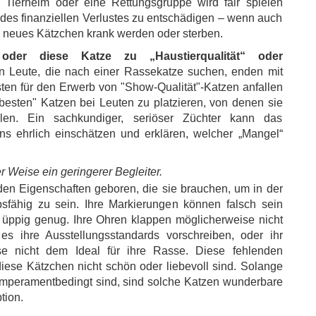
n Tierheim oder eine Rettungsgruppe wird fair spielen
il des finanziellen Verlustes zu entschädigen – wenn auch
Ihr neues Kätzchen krank werden oder sterben.
der diese Katze zu „Haustierqualität“ oder
n Leute, die nach einer Rassekatze suchen, enden mit
sten für den Erwerb von "Show-Qualität"-Katzen anfallen
"besten" Katzen bei Leuten zu platzieren, von denen sie
len. Ein sachkundiger, seriöser Züchter kann das
ns ehrlich einschätzen und erklären, welcher „Mangel“
er Weise ein geringerer Begleiter.
en Eigenschaften geboren, die sie brauchen, um in der
bsfähig zu sein. Ihre Markierungen können falsch sein
ht üppig genug. Ihre Ohren klappen möglicherweise nicht
s ihre Ausstellungsstandards vorschreiben, oder ihr
ise nicht dem Ideal für ihre Rasse. Diese fehlenden
iese Kätzchen nicht schön oder liebevoll sind. Solange
temperamentbedingt sind, sind solche Katzen wunderbare
tion.