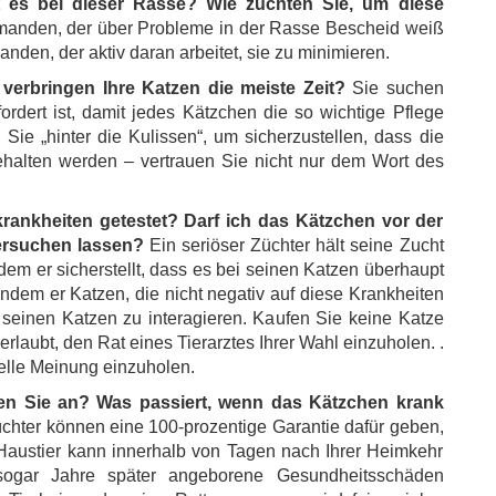
 es bei dieser Rasse? Wie züchten Sie, um diese
emanden, der über Probleme in der Rasse Bescheid weiß
nden, der aktiv daran arbeitet, sie zu minimieren.
 verbringen Ihre Katzen die meiste Zeit?
Sie suchen
ordert ist, damit jedes Kätzchen die so wichtige Pflege
ie „hinter die Kulissen“, um sicherzustellen, dass die
alten werden – vertrauen Sie nicht nur dem Wort des
krankheiten getestet? Darf ich das Kätzchen vor der
tersuchen lassen?
Ein seriöser Züchter hält seine Zucht
dem er sicherstellt, dass es bei seinen Katzen überhaupt
 indem er Katzen, die nicht negativ auf diese Krankheiten
t seinen Katzen zu interagieren. Kaufen Sie keine Katze
erlaubt, den Rat eines Tierarztes Ihrer Wahl einzuholen. .
nelle Meinung einzuholen.
en Sie an? Was passiert, wenn das Kätzchen krank
üchter können eine 100-prozentige Garantie dafür geben,
 Haustier kann innerhalb von Tagen nach Ihrer Heimkehr
ogar Jahre später angeborene Gesundheitsschäden