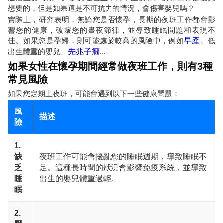
想要的，但是如果這是不可抗力的情況，會傷害嬰兒嗎？
實際上，研究表明，無論您是否懷孕，長期的夜班工作都會影
響您的健康，破壞您的晝夜節律，並導致睡眠問題和表現不
佳。如果您是孕婦，則可能處於較高的風險中，例如
早產
、低
出生體重的嬰兒、
先兆子癇
...
如果女性在懷孕期間經常做夜班工作，則有3種
常見風險
如果您定期上夜班，可能會遇到以下一些健康問題：
風
描述
險
1.
缺
夜班工作可能會擾亂您的睡眠週期，導致睡眠不
乏
足。這種長時間的狀況會影響免疫系統，並導致
睡
出生的嬰兒體重過輕。
眠
2.