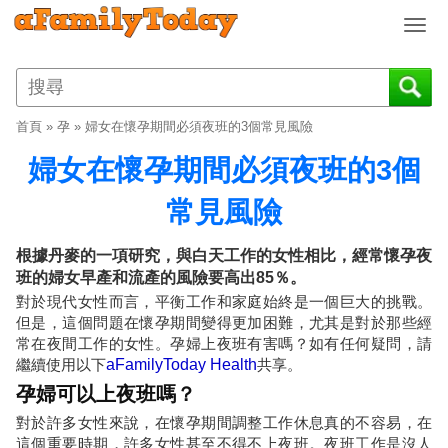
T
o
g
g
l
首頁
»
孕
»
婦女在懷孕期間必須夜班的3個常見風險
e
n
婦女在懷孕期間必須夜班的3個
a
v
常見風險
i
g
根據丹麥的一項研究，與白天工作的女性相比，經常懷孕夜
a
班的婦女早產和流產的風險要高出85％。
t
對於現代女性而言，平衡工作和家庭始終是一個巨大的挑戰。
i
但是，這個問題在懷孕期間變得更加困難，尤其是對於那些經
o
常在夜間工作的女性。孕婦上夜班有害嗎？如有任何疑問，請
n
繼續使用以下
aFamilyToday Health
共享。
孕婦可以上夜班嗎？
對於許多女性來說，在懷孕期間調整工作休息真的不容易，在
這個重要時期，許多女性甚至不得不上夜班。夜班工作是沒人