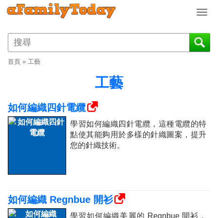
T
o
g
g
l
首頁
»
工藝
e
n
工藝
a
v
如何編織四針電纜
i
g
學習如何編織四針電纜，這種電纜的特
a
點使其能夠用於多樣的針織圖案，提升
t
您的針織技術。
i
o
n
如何編織 Regnbue 開衫
學習如何編織美麗的 Regnbue 開衫，