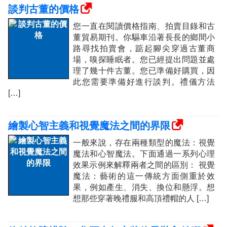
談判古董的價格
您一直在閱讀價格指南、拍賣目錄和古
董貿易期刊。你驅車沿著長長的鄉間小
路尋找拍賣會，踮起腳尖穿過古董商
場，嗅探睡眠者。您已經提出問題並處
理了幾十件古董。您已準備好購買，因
此您需要準備好進行談判。禮儀方法
[…]
繪製心智主義和視覺魔法之間的界限
一般來說，存在兩種類型的魔法：視覺
魔法和心智魔法。下面通過一系列心理
效果示例來解釋兩者之間的區別： 視覺
魔法：藝術的這一傳統方面側重於效
果，例如產生、消失、換位和懸浮。想
想那些穿著晚禮服和高頂禮帽的人 […]