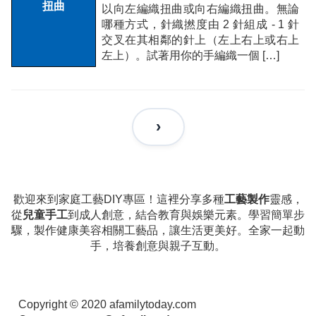
以向左編織扭曲或向右編織扭曲。無論
哪種方式，針織撚度由 2 針組成 - 1 針
交叉在其相鄰的針上（左上右上或右上
左上）。試著用你的手編織一個 […]
歡迎來到家庭工藝DIY專區！這裡分享多種
工藝製作
靈感，
從
兒童手工
到成人創意，結合教育與娛樂元素。學習簡單步
驟，製作健康美容相關工藝品，讓生活更美好。全家一起動
手，培養創意與親子互動。
Copyright © 2020 afamilytoday.com