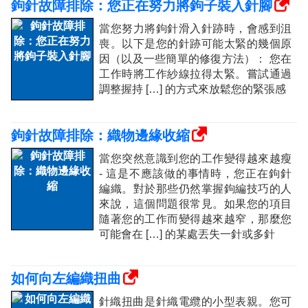
鉤針故障排除：您正在努力將鉤子裝入針腳
當您努力將鉤針滑入針跡時，會感到沮
喪。以下是您的針跡可能太緊的幾個原
因（以及一些簡單的修復方法）： 您在
工作時將工作紗線拉得太緊。嘗試通過
調整握持 […] 的方式來放鬆您的緊張感
鉤針故障排除：織物邊緣收縮
當您突然意識到您的工作變得越來越瘦
- 這是不應該做的事情時，您正在鉤針
編織。對於那些仍然掌握鉤編技巧的人
來說，這個問題很常見。如果您的項目
隨著您的工作而變得越來越窄，那麼您
可能會在 […] 的某處丟失一針或多針
如何向左編織扭曲
針織扭曲是​​針織電纜的小型表親。您可