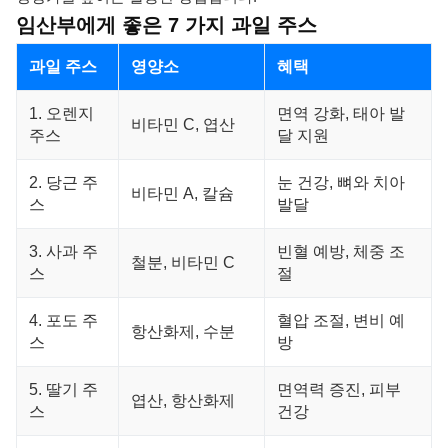
임산부에게 좋은 7 가지 과일 주스
과일 주스
영양소
혜택
1. 오렌지
면역 강화, 태아 발
비타민 C, 엽산
주스
달 지원
2. 당근 주
눈 건강, 뼈와 치아
비타민 A, 칼슘
스
발달
3. 사과 주
빈혈 예방, 체중 조
철분, 비타민 C
스
절
4. 포도 주
혈압 조절, 변비 예
항산화제, 수분
스
방
5. 딸기 주
면역력 증진, 피부
엽산, 항산화제
스
건강