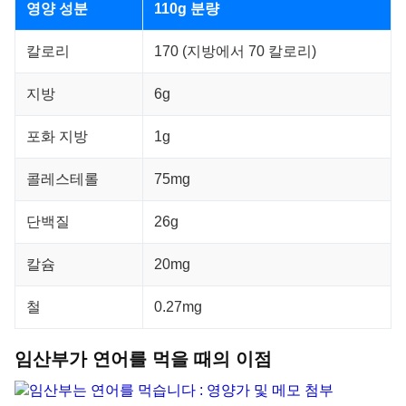
영양 성분
110g 분량
칼로리
170 (지방에서 70 칼로리)
지방
6g
포화 지방
1g
콜레스테롤
75mg
단백질
26g
칼슘
20mg
철
0.27mg
임산부가 연어를 먹을 때의 이점