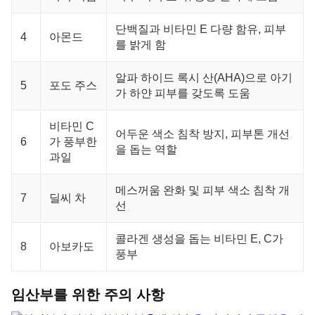
단백질과 비타민 E 다량 함유, 피부
4
아몬드
를 밝게 함
알파 하이드 록시 산(AHA)으로 아기
5
포도 주스
가 하얀 피부를 갖도록 도움
비타민 C
어두운 색소 침착 방지, 피부톤 개선
6
가 풍부한
을 돕는 역할
과일
메스꺼움 완화 및 피부 색소 침착 개
7
딜씨 차
선
콜라겐 생성을 돕는 비타민 E, C가
8
아보카도
풍부
임산부를 위한 주의 사항