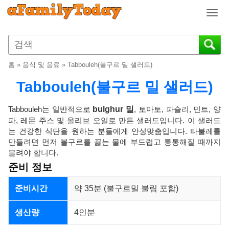
T
o
g
g
l
홈
»
음식 및 음료
»
Tabbouleh(불구르 밀 샐러드)
e
n
Tabbouleh(불구르 밀 샐러드)
a
v
Tabbouleh는 일반적으로
bulghur 밀
, 토마토, 파슬리, 민트, 양
i
파, 레몬 주스 및 올리브 오일로 만든 샐러드입니다. 이 샐러드
g
는 건강한 식단을 원하는 분들에게 안성맞춤입니다. 타불레를
a
만들려면 먼저 불구르를 끓는 물에 부드럽고 통통해질 때까지
t
불려야 합니다.
i
준비 정보
o
n
준비시간
약 35분 (불구르밀 불림 포함)
생산량
4인분