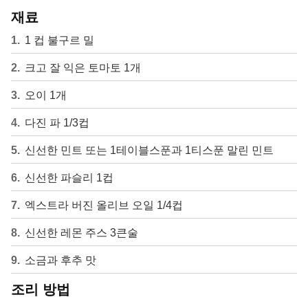
재료
1 컵 불구르 밀
크고 잘 익은 토마토 1개
오이 1개
다진 파 1/3컵
신선한 민트 또는 1테이블스푼과 1티스푼 말린 민트
신선한 파슬리 1컵
엑스트라 버진 올리브 오일 1/4컵
신선한 레몬 주스 3큰술
소금과 후추 맛
조리 방법