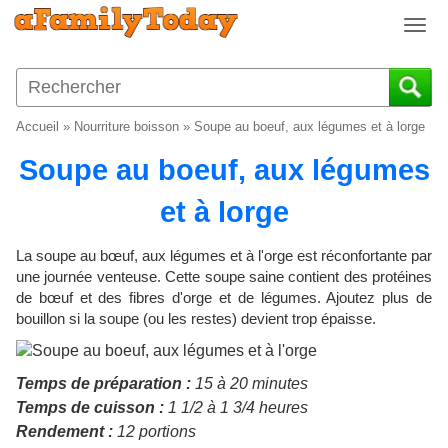
T
o
g
g
l
Accueil
»
Nourriture boisson
»
Soupe au boeuf, aux légumes et à lorge
e
n
Soupe au boeuf, aux légumes
a
v
et à lorge
i
g
La soupe au bœuf, aux légumes et à l'orge est réconfortante par
a
une journée venteuse. Cette soupe saine contient des protéines
t
de bœuf et des fibres d'orge et de légumes. Ajoutez plus de
i
bouillon si la soupe (ou les restes) devient trop épaisse.
o
n
Temps de préparation :
15 à 20 minutes
Temps de cuisson :
1 1/2 à 1 3/4 heures
Rendement :
12 portions