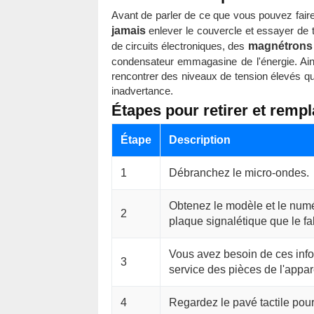
Avant de parler de ce que vous pouvez faire 
jamais
enlever le couvercle et essayer de tr
de circuits électroniques, des
magnétrons
condensateur emmagasine de l'énergie. Ai
rencontrer des niveaux de tension élevés qu
inadvertance.
Étapes pour retirer et rempla
Étape
Description
1
Débranchez le micro-ondes.
Obtenez le modèle et le numér
2
plaque signalétique que le fab
Vous avez besoin de ces info
3
service des pièces de l'appare
4
Regardez le pavé tactile pour s