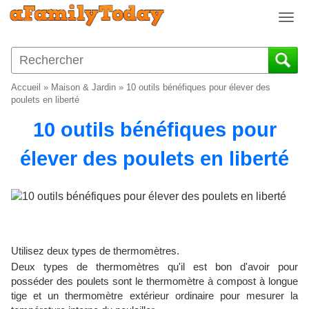
T
o
g
g
l
Accueil
»
Maison & Jardin
»
10 outils bénéfiques pour élever des
e
poulets en liberté
n
10 outils bénéfiques pour
a
v
élever des poulets en liberté
i
g
a
t
i
o
n
Utilisez deux types de thermomètres.
Deux types de thermomètres qu'il est bon d'avoir pour
posséder des poulets sont le thermomètre à compost à longue
tige et un thermomètre extérieur ordinaire pour mesurer la