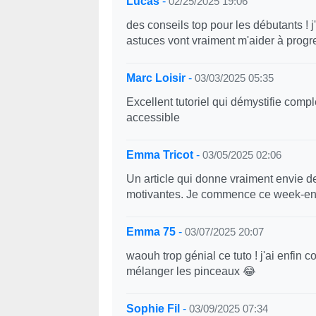
Lucas
-
02/25/2025 19:06
des conseils top pour les débutants ! 
astuces vont vraiment m'aider à progre
Marc Loisir
-
03/03/2025 05:35
Excellent tutoriel qui démystifie compl
accessible
Emma Tricot
-
03/05/2025 02:06
Un article qui donne vraiment envie de
motivantes. Je commence ce week-e
Emma 75
-
03/07/2025 20:07
waouh trop génial ce tuto ! j'ai enfin
mélanger les pinceaux 😂
Sophie Fil
-
03/09/2025 07:34