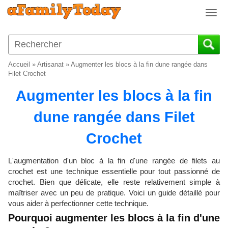
T
o
g
g
l
Accueil
»
Artisanat
»
Augmenter les blocs à la fin dune rangée dans
e
Filet Crochet
n
Augmenter les blocs à la fin
a
v
dune rangée dans Filet
i
g
Crochet
a
t
i
L'augmentation d'un bloc à la fin d'une rangée de filets au
o
crochet est une technique essentielle pour tout passionné de
crochet. Bien que délicate, elle reste relativement simple à
n
maîtriser avec un peu de pratique. Voici un guide détaillé pour
vous aider à perfectionner cette technique.
Pourquoi augmenter les blocs à la fin d'une