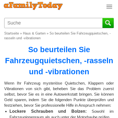
T
o
g
g
l
Startseite
»
Haus & Garten
»
So beurteilen Sie Fahrzeugquietschen, -
e
rasseln und -vibrationen
n
So beurteilen Sie
a
v
Fahrzeugquietschen, -rasseln
i
g
und -vibrationen
a
t
i
Wenn Ihr Fahrzeug mysteriöse Quietschen, Klappern oder
o
Vibrationen von sich gibt, beheben Sie das Problem zuerst
selbst, bevor Sie es in eine Autowerkstatt bringen. Sie können
n
Geld sparen, indem Sie die folgenden Punkte überprüfen und
festziehen, bevor Sie professionelle Hilfe in Anspruch nehmen:
Lockere Schrauben und Bolzen:
Sowohl im
Fahrzeuginnenraum als auch unter der Motorhaube prüfen.